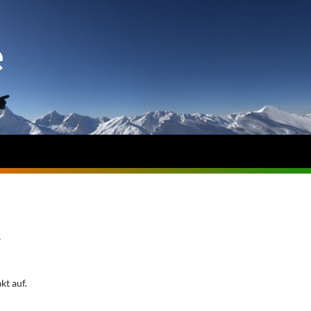
e
T
t auf.